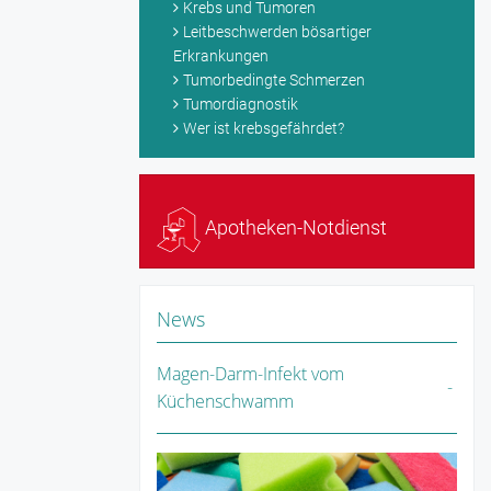
Krebs und Tumoren
Leitbeschwerden bösartiger
Erkrankungen
Tumorbedingte Schmerzen
Tumordiagnostik
Wer ist krebsgefährdet?
Apotheken-Notdienst
News
Magen-Darm-Infekt vom
Küchenschwamm