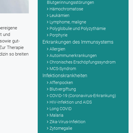
Blutgerinnungsstörungen
Hämochromatose
Leukämien
Lymphome, maligne
pereigene
Polyglobulie und Polyzythämie
ut und
Porphyrie
sowie gut-
Erkrankungen des Immunsystems
 Zur Therapie
Allergien
izin so breiten
Autoimmunerkrankungen
Chronisches Erschöpfungssyndrom
MCS-Syndrom
Infektionskrankheiten
Affenpocken
Blutvergiftung
COVID-19 (Coronavirus-Erkrankung)
HIV-Infektion und AIDS
Long COVID
Malaria
Zika-Virus-Infektion
Zytomegalie