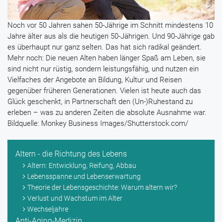
Noch vor 50 Jahren sahen 50-Jährige im Schnitt mindestens 10
Jahre älter aus als die heutigen 50-Jährigen. Und 90-Jährige gab
es überhaupt nur ganz selten. Das hat sich radikal geändert.
Mehr noch: Die neuen Alten haben länger Spaß am Leben, sie
sind nicht nur rüstig, sondern leistungsfähig, und nutzen ein
Vielfaches der Angebote an Bildung, Kultur und Reisen
gegenüber früheren Generationen. Vielen ist heute auch das
Glück geschenkt, in Partnerschaft den (Un-)Ruhestand zu
erleben – was zu anderen Zeiten die absolute Ausnahme war.
Bildquelle: Monkey Business Images/Shutterstock.com/
Altern - die Richtung des Lebens
Altern: Entwicklung, Reifung, Abbau
Lebensspanne und Lebenserwartung
Theorie der Lebensgeschichte: Warum altern wir?
Verlust und Wachstum im Alter
Wechseljahre
Anti-Aging-Medizin